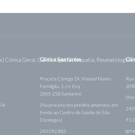
Clínica Santarém
Clí
Praceta Cónego Dr. Manuel Nunes
Rua 
Formigão, 1, r/c Esq
2090
2005-258 Santarém
(Per
ia
(Na praceta dos prédios amarelos, em
243
frente ao Centro de Saúde de São
91 2
Domingos)
gera
243 092 883