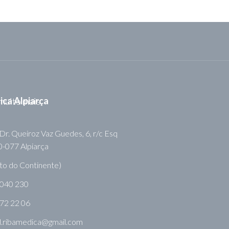
nica Alpiarça
Dr. Queiroz Vaz Guedes, 6, r/c Esq
-077 Alpiarça
to do Continente)
 040 230
72 22 06
l.ribamedica@gmail.com