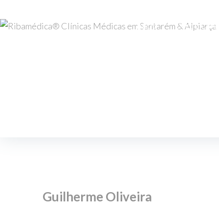
Início
Corpo Clíni
Guilherme Oliveira
Início
/
Médicos
/
Guilherme Oliveira
Guilherme Oliveira