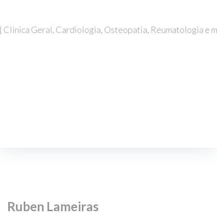
MARCAR CONSULTA
Ruben Lameiras
Início
/
Médicos
/
Ruben Lameiras
Ruben Lameiras