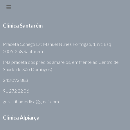
Clínica Santarém
Praceta Cónego Dr. Manuel Nunes Formigão, 1, r/c Esq
2005-258 Santarém
(Na praceta dos prédios amarelos, em frente ao Centro de
Saúde de São Domingos)
243 092 883
91 272 22 06
geral.ribamedica@gmail.com
Clínica Alpiarça