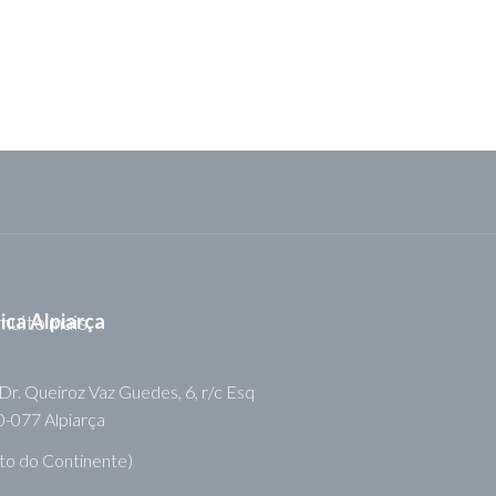
MARCAR CONSULTA
nica Alpiarça
Dr. Queiroz Vaz Guedes, 6, r/c Esq
-077 Alpiarça
to do Continente)