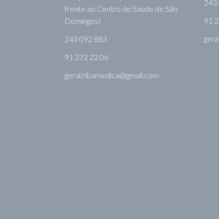
243
frente ao Centro de Saúde de São
91 2
Domingos)
gera
243 092 883
91 272 22 06
geral.ribamedica@gmail.com