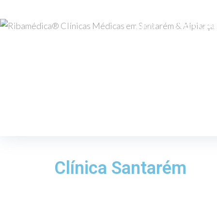
Início
Corpo Clíni
Clínicas
Início
/
Clínicas
Clínica Santarém