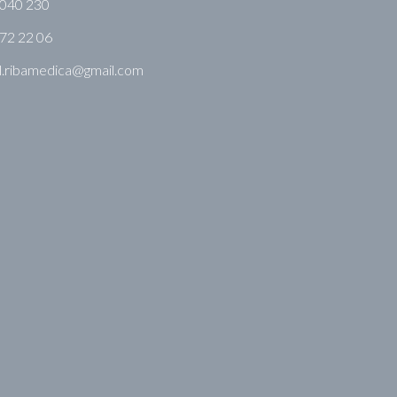
 040 230
72 22 06
l.ribamedica@gmail.com