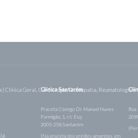
édico?
ando no botão
Clínica Santarém
Clí
Praceta Cónego Dr. Manuel Nunes
Rua 
Formigão, 1, r/c Esq
2090
2005-258 Santarém
(Per
ia
(Na praceta dos prédios amarelos, em