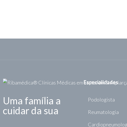
Necessita de cuidado m
Marque a sua consulta ou exame clic
Especialidades
Uma família a
Podologista
cuidar da sua
Reumatologia
Cardiopneumolog